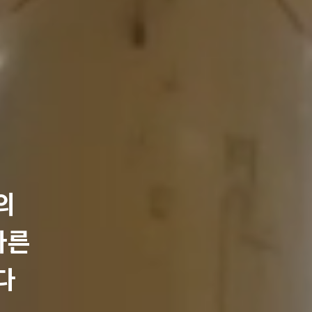
의
다른
다